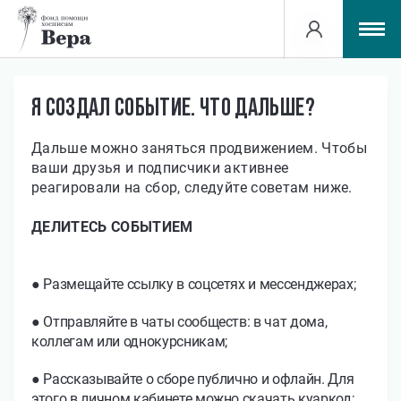
О проекте
Сборы
Я СОЗДАЛ СОБЫТИЕ. ЧТО ДАЛЬШЕ?
Подсказки организаторам
Дальше можно заняться продвижением. Чтобы
ваши друзья и подписчики активнее
реагировали на сбор, следуйте советам ниже.
СОЗДАТЬ СБОР
ДЕЛИТЕСЬ СОБЫТИЕМ
ПОМОЧЬ ФОНДУ
● Размещайте ссылку в соцсетях и мессенджерах;
● Отправляйте в чаты сообществ: в чат дома,
коллегам или однокурсникам;
● Рассказывайте о сборе публично и офлайн. Для
этого в личном кабинете можно скачать куаркод;